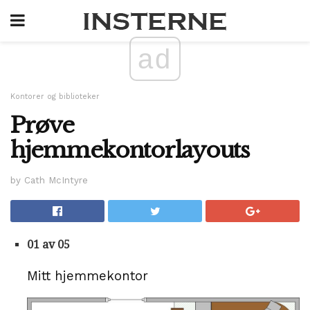
ad
Kontorer og biblioteker
Prøve
hjemmekontorlayouts
by Cath McIntyre
01 av 05
Mitt hjemmekontor