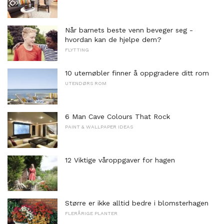
Når barnets beste venn beveger seg -
hvordan kan de hjelpe dem?
FLYTTING
10 utemøbler finner å oppgradere ditt rom
UTENDØRS ROM
6 Man Cave Colours That Rock
PAINT & WALLPAPER IDEAS
12 Viktige våroppgaver for hagen
Større er ikke alltid bedre i blomsterhagen
FLERÅRIGE PLANTER