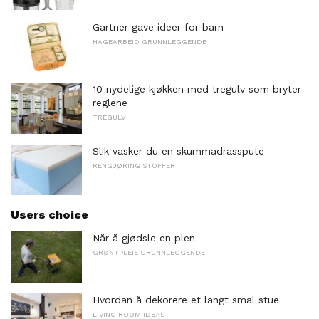
Gartner gave ideer for barn
HAGEARBEID GRUNNLEGGENDE
10 nydelige kjøkken med tregulv som bryter
reglene
TREGULV
Slik vasker du en skummadrasspute
RENGJØRING STOFFER
Users choice
Når å gjødsle en plen
GRØNTPLEIE GRUNNLEGGENDE
Hvordan å dekorere et langt smal stue
LIVING ROOM IDEAS