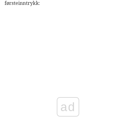
førsteinntrykk:
ad